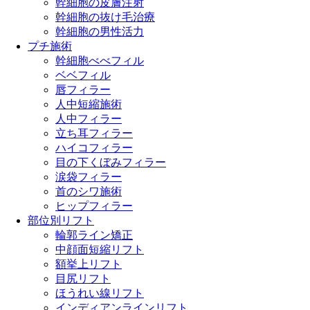
幹細胞の皮膚注射
幹細胞の抜け毛治療
幹細胞の男性活力
プチ施術
幹細胞べべフィル
ベベフィル
唇フィラー
人中短縮施術
人中フィラー
立ち耳フィラー
ハイコフィラー
目の下くぼみフィラー
涙袋フィラー
首のシワ施術
ヒップフィラー
部位別リフト
輪郭ライン矯正
中顔面短縮リフト
額挙上リフト
目尻リフト
ほうれい線リフト
インディアンラインリフト