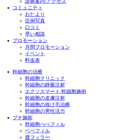
診療案内/アクセス
コミュニティ
おたより
症例写真
口コミ
早い相談
プロモーション
月間プロモーション
イベント
料金表
幹細胞の治療
幹細胞クリニック
幹細胞の静脈注射
エクソスマート 幹細胞施術
幹細胞の皮膚注射
幹細胞の抜け毛治療
幹細胞の男性活力
プチ施術
幹細胞べべフィル
ベベフィル
唇フィラー