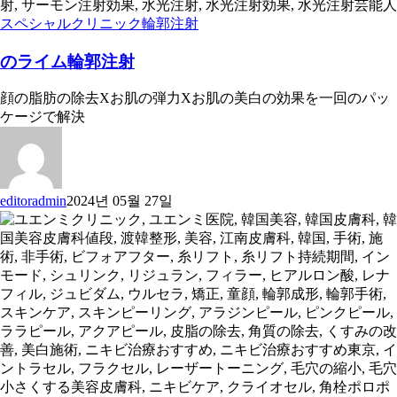
スペシャルクリニック
輪郭注射
のライム輪郭注射
顔の脂肪の除去Xお肌の弾力Xお肌の美白の効果を一回のパッ
ケージで解決
editoradmin
2024년 05월 27일