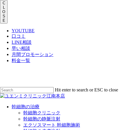
C
L
O
S
E
YOUTUBE
口コミ
LINE相談
早い相談
月間プロモーション
料金一覧
Skip
to
main
content
Hit enter to search or ESC to close
Close
Search
Menu
幹細胞の治療
幹細胞クリニック
幹細胞の静脈注射
エクソスマート 幹細胞施術