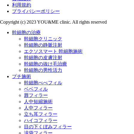
利用規約
プライバシーポリシー
Copyright (c) 2023 YOU&ME clinic. All rights reserved
Close
幹細胞の治療
Menu
幹細胞クリニック
幹細胞の静脈注射
エクソスマート 幹細胞施術
幹細胞の皮膚注射
幹細胞の抜け毛治療
幹細胞の男性活力
プチ施術
幹細胞べべフィル
ベベフィル
唇フィラー
人中短縮施術
人中フィラー
立ち耳フィラー
ハイコフィラー
目の下くぼみフィラー
涙袋フィラー