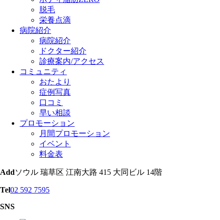
脱毛
栄養点滴
病院紹介
病院紹介
ドクター紹介
診療案内/アクセス
コミュニティ
おたより
症例写真
口コミ
早い相談
プロモーション
月間プロモーション
イベント
料金表
Add
ソウル 瑞草区 江南大路 415 大同ビル 14階
Tel
02 592 7595
SNS