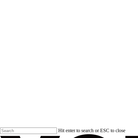
Hit enter to search or ESC to close
Close