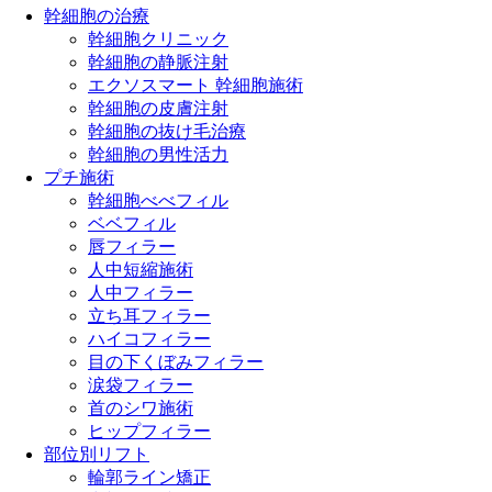
Menu
幹細胞の治療
幹細胞クリニック
幹細胞の静脈注射
エクソスマート 幹細胞施術
幹細胞の皮膚注射
幹細胞の抜け毛治療
幹細胞の男性活力
プチ施術
幹細胞べべフィル
ベベフィル
唇フィラー
人中短縮施術
人中フィラー
立ち耳フィラー
ハイコフィラー
目の下くぼみフィラー
涙袋フィラー
首のシワ施術
ヒップフィラー
部位別リフト
輪郭ライン矯正