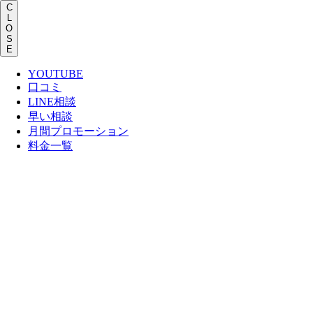
C
L
O
S
E
YOUTUBE
口コミ
LINE相談
早い相談
月間プロモーション
料金一覧
Skip
to
main
content