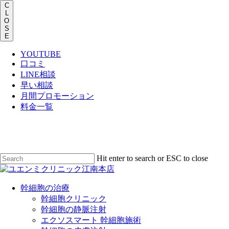
C
L
O
S
E
YOUTUBE
口コミ
LINE相談
早い相談
月間プロモーション
料金一覧
Skip
to
main
content
Hit enter to search or ESC to close
Close
Search
Menu
幹細胞の治療
幹細胞クリニック
幹細胞の静脈注射
エクソスマート 幹細胞施術