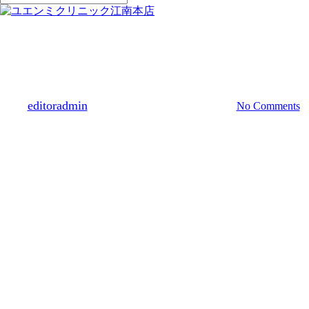
Close
Search
Menu
スキンケア
スキンブースター
リジュX
By
editoradmin
2024년 05월 27일
7월 26th, 2024
No Comments