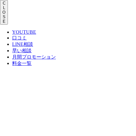
Men
C
L
O
S
E
YOUTUBE
口コミ
LINE相談
早い相談
月間プロモーション
料金一覧
Skip
to
main
content