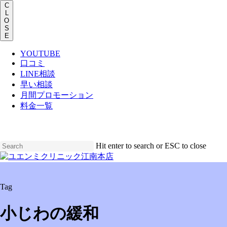
Men
C
L
O
S
E
YOUTUBE
口コミ
LINE相談
早い相談
月間プロモーション
料金一覧
Skip
to
main
Hit enter to search or ESC to close
content
Close
Search
Menu
Tag
小じわの緩和