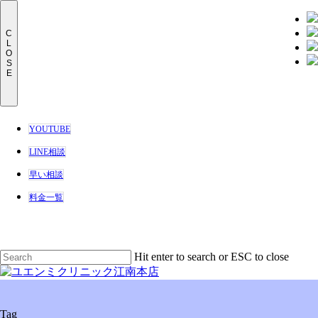
Men
C
L
O
S
E
YOUTUBE
LINE相談
早い相談
料金一覧
Skip
to
main
Hit enter to search or ESC to close
content
Close
Search
Menu
Tag