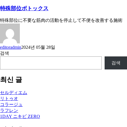
特殊部位ボトックス
特殊部位に不要な筋肉の活動を停止して不便を改善する施術
editoradmin
2024년 05월 28일
검색
검색
최신 글
セルディエム
リトゥオ
コラージュ
ラフレン
1DAY ニキビ ZERO