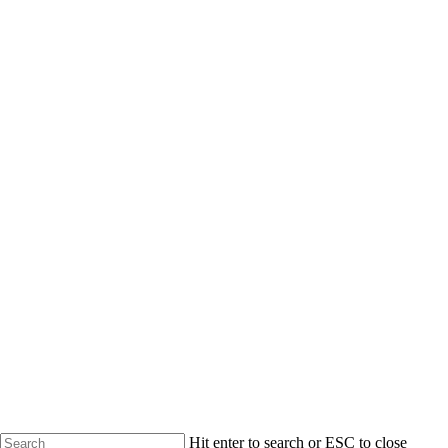
Hit enter to search or ESC to close