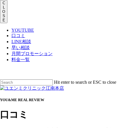
Men
C
L
O
S
E
YOUTUBE
口コミ
LINE相談
早い相談
月間プロモーション
料金一覧
Skip
to
main
Hit enter to search or ESC to close
content
Close
Search
Menu
YOU&ME REAL REVIEW
口コミ