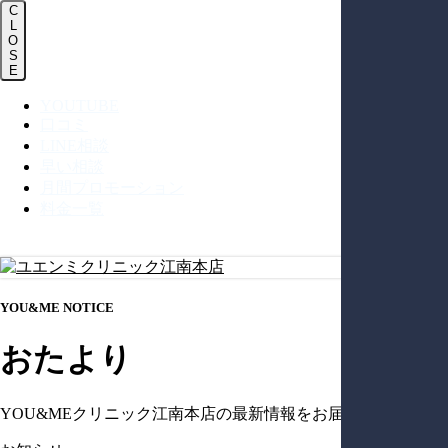
Men
C
L
O
S
E
YOUTUBE
口コミ
LINE相談
早い相談
月間プロモーション
料金一覧
Skip
to
main
Menu
content
YOU&ME NOTICE
おたより
YOU&MEクリニック江南本店の最新情報をお届けします。