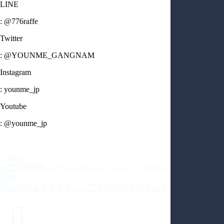
LINE
: @776raffe
Twitter
: @YOUNME_GANGNAM
Instagram
: younme_jp
Youtube
: @younme_jp
Back
«
水分感補充できるスキンブースター、何がいいの？「ライム
注射」
崩れたフェイスライン、二重顎リフトで整おう！
»